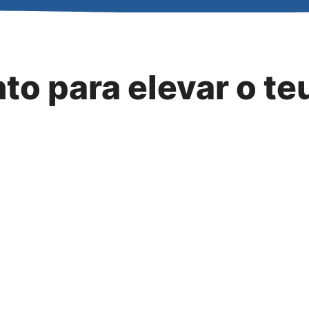
to para elevar o t
ra para saberes mais sobre as nossas soluções inovadoras
Telefone móvel
*
Correio eletrónico
*
Cidade
*