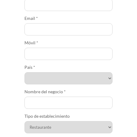
Demo
Email
*
Móvil
*
País
*
Nombre del negocio
*
Tipo de establecimiento